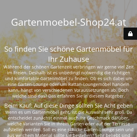
Gartenmoebel-Shop24.at
So finden Sie schöne Gartenmöbel für
Ihr Zuhause
Während der schönen Gartenzeit verbringen wir gerne viel Zeit
im Freien. Deshalb ist es unbedingt notwendig die richtigen
und komfortable Gartenmöbel zu finden. Ob es sich dabei um
eine Garten-Lounge oder um Rattan-Loungemöbel handeln
kann, hängt von verschiedenen Voraussetzungen ab. Doch
welche sind das? Das erfahren Sie in diesem Ratgeber.
Beim Kauf: Auf diese Dinge sollten Sie Acht geben
Wenn es um Gartenmöbel geht, ist die Auswahl sehr groß. Da
entscheidet zunächst einmal auch Ihr Geschmack darüber,
welche Varianten Sie in Ihrem Garten oder auf der Terrasse
aufstellen werden. Soll es eine schicke Garten-Lounge sein und
aus welchem Material sollte sie bestehen? Sehr beliebt sind