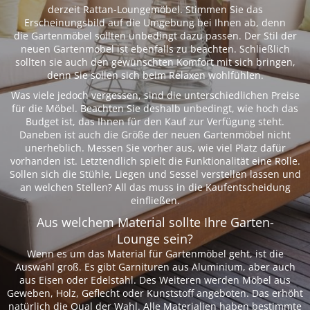
derzeit Rattan-Loungemöbel. Stimmen Sie das
Erscheinungsbild auf die Umgebung bei Ihnen ab, denn
die Gartenmöbel sollten unbedingt dazu passen. Der Stil der
neuen Gartenmöbel ist ebenfalls zu beachten. Schließlich
sollten sie auch den gewünschten Komfort mit sich bringen,
denn Sie sollen sich beim Relaxen wohlfühlen.
Was viele jedoch vergessen, sind die unterschiedlichen Preise
für die Möbel. Beachten Sie deshalb unbedingt, wie hoch das
Budget ist, das Ihnen für den Kauf zur Verfügung steht.
Daneben ist auch die Größe der neuen Gartenmöbel nicht
unerheblich. Messen Sie vorher aus, wie viel Platz dafür
vorhanden ist. Letztendlich spielt die Funktionalität eine Rolle.
Sollen sich die Stühle, Liegen und Sessel verstellen lassen und
an welchen Stellen? All das muss in die Kaufentscheidung
einfließen.
Aus welchem Material sollte Ihre Garten-
Lounge sein?
Wenn es um das Material für Gartenmöbel geht, ist die
Auswahl groß. Es gibt Garnituren aus Aluminium, aber auch
aus Eisen oder Edelstahl. Des Weiteren werden Möbel aus
Geweben, Holz, Geflecht oder Kunststoff angeboten. Das erhöht
natürlich die Qual der Wahl. Alle Materialien haben bestimmte